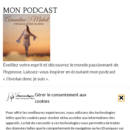
MON PODCAST
Éveillez votre esprit et découvrez le monde passionnant de
l’hypnose. Laissez-vous inspirer en écoutant mon podcast
« J’évolue donc je suis ».
SUIVEZ MON ACTUALITÉ
Gérer le consentement aux
cookies
Pour offrir les meilleures expériences, nous utilisons des technologies
telles que les cookies pour stocker et/ou accéder aux informations des
JE M'ABONNE
appareils. Le fait de consentir à ces technologies nous permettra de traiter
des données telles que le comportement de navigation ou les ID uniques sur