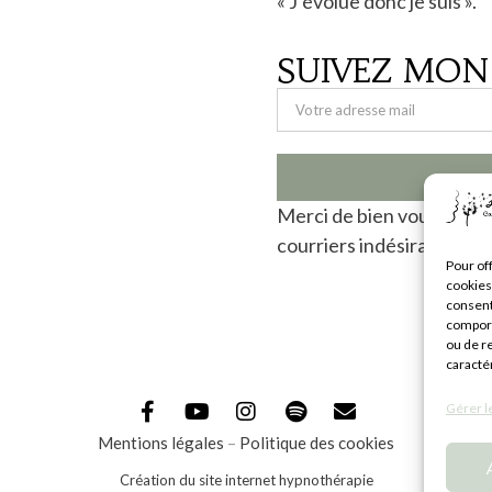
« J’évolue donc je suis ».
SUIVEZ MON
Merci de bien vouloir vér
courriers indésirables.
Pour off
cookies
consent
comport
ou de r
caractér
Gérer l
Mentions légales
–
Politique des cookies
Création du site internet hypnothérapie