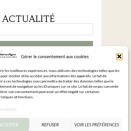
 ACTUALITÉ
JE M'ABONNE
Gérer le consentement aux cookies
ifier votre email de confirmation dans vos
rir les meilleures expériences, nous utilisons des technologies telles que les
 pour stocker et/ou accéder aux informations des appareils. Le fait de
ir à ces technologies nous permettra de traiter des données telles que le
ement de navigation ou les ID uniques sur ce site. Le fait de ne pas consentir
etirer son consentement peut avoir un effet négatif sur certaines
istiques et fonctions.
es services
ACCEPTER
REFUSER
VOIR LES PRÉFÉRENCES