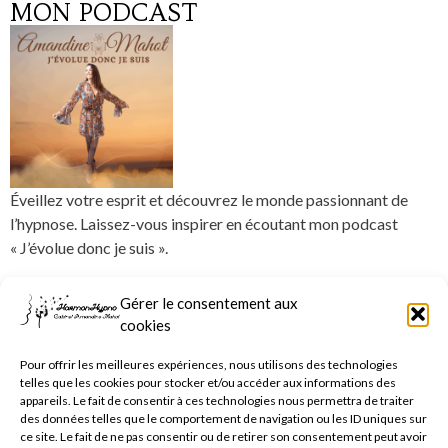
MON PODCAST
Éveillez votre esprit et découvrez le monde passionnant de
l’hypnose. Laissez-vous inspirer en écoutant mon podcast
« J’évolue donc je suis ».
SUIVEZ MON ACTUALITÉ
Gérer le consentement aux
cookies
Pour offrir les meilleures expériences, nous utilisons des technologies
telles que les cookies pour stocker et/ou accéder aux informations des
JE M'ABONNE
appareils. Le fait de consentir à ces technologies nous permettra de traiter
des données telles que le comportement de navigation ou les ID uniques sur
Merci de bien vouloir vérifier votre email de confirmation dans
ce site. Le fait de ne pas consentir ou de retirer son consentement peut avoir